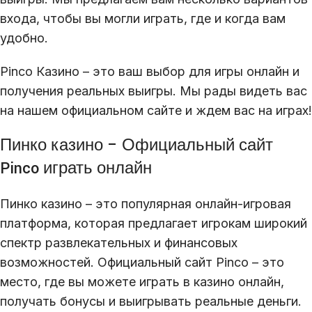
входа, чтобы вы могли играть, где и когда вам
удобно.
Pinco Казино – это ваш выбор для игры онлайн и
получения реальных выигры. Мы рады видеть вас
на нашем официальном сайте и ждем вас на играх!
Пинко казино – Официальный сайт
Pinco играть онлайн
Пинко казино – это популярная онлайн-игровая
платформа, которая предлагает игрокам широкий
спектр развлекательных и финансовых
возможностей. Официальный сайт Pinco – это
место, где вы можете играть в казино онлайн,
получать бонусы и выигрывать реальные деньги.