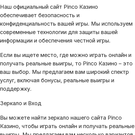
Наш официальный сайт Pinco Казино
обеспечивает безопасность и
конфиденциальность вашей игры. Мы используем
современные технологии для защиты вашей
информации и обеспечения честной игры.
Если вы ищете место, где можно играть онлайн и
получать реальные выигры, то Pinco Казино – это
ваш выбор. Мы предлагаем вам широкий спектр
услуг, включая бонусы, реальные выигры и
поддержку.
Зеркало и Вход
Вы можете найти зеркало нашего сайта Pinco
Казино, чтобы играть онлайн и получать реальные
выигры. Мы предлагаем вам несколько вариантов