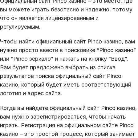
Официальный сайт Pinco казино – это место, где
вы можете играть безопасно и надежно, потому
что он является лицензированным и
регулируемым.
Чтобы найти официальный сайт Pinco казино, вам
нужно просто ввести в поисковике “Pinco казино”
или “Pinco зеркало” и нажать на кнопку “Ввод”.
Вам будет предложено выбрать из списка
результатов поиска официальный сайт Pinco
казино, который будет иметь соответствующий
логотип и адрес сайта.
Когда вы найдете официальный сайт Pinco казино,
вам нужно зарегистрироваться, чтобы начать
играть. Регистрация на официальном сайте Pinco
казино – это простой процесс, который занимает