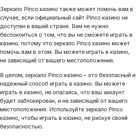
Зеркало Pinco казино также может помочь вам в
случае, если официальный сайт Pinco казино не
доступен в вашей стране. Вам не нужно
беспокоиться о том, что вы не сможете играть в
казино, потому что зеркало Pinco казино может
помочь вам в этом. Вы можете играть в казино,
не зависящий от вашего местоположения.
В целом, зеркало Pinco казино – это безопасный и
надежный способ играть в казино. Вы можете
играть в казино, не опасаясь, что ваш аккаунт
будет заблокирован, и не зависящий от вашего
местоположения. Используйте зеркало Pinco
казино, чтобы играть в казино, не рискуя своей
безопасностью.