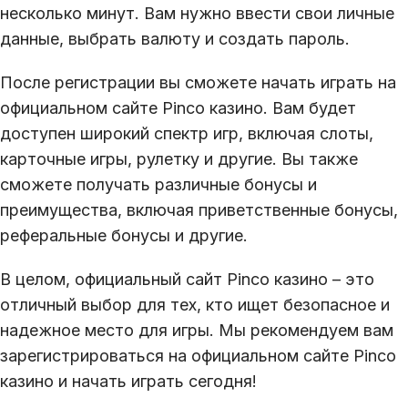
несколько минут. Вам нужно ввести свои личные
данные, выбрать валюту и создать пароль.
После регистрации вы сможете начать играть на
официальном сайте Pinco казино. Вам будет
доступен широкий спектр игр, включая слоты,
карточные игры, рулетку и другие. Вы также
сможете получать различные бонусы и
преимущества, включая приветственные бонусы,
реферальные бонусы и другие.
В целом, официальный сайт Pinco казино – это
отличный выбор для тех, кто ищет безопасное и
надежное место для игры. Мы рекомендуем вам
зарегистрироваться на официальном сайте Pinco
казино и начать играть сегодня!