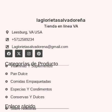
laglorietasalvadoreña
Tienda en línea VA
Leesburg, VA USA
+5712589234
Laglorietasalvadorena@gmail.com
Categorías de Producto
Vitaminas Y Suplementos
Pan Dulce
Comidas Empaquetadas
Especias Y Condimentos
Conservas Y Dulces
Enlace rápido
Sobre Nosotras