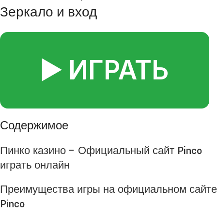
Зеркало и вход
▶️ ИГРАТЬ
Содержимое
Пинко казино – Официальный сайт Pinco
играть онлайн
Преимущества игры на официальном сайте
Pinco