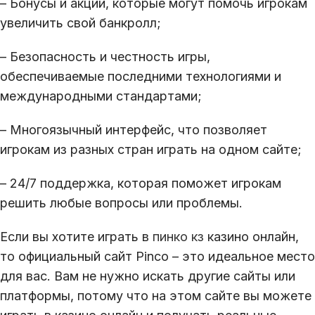
– Бонусы и акции, которые могут помочь игрокам
увеличить свой банкролл;
– Безопасность и честность игры,
обеспечиваемые последними технологиями и
международными стандартами;
– Многоязычный интерфейс, что позволяет
игрокам из разных стран играть на одном сайте;
– 24/7 поддержка, которая поможет игрокам
решить любые вопросы или проблемы.
Если вы хотите играть в
пинко кз
казино онлайн,
то официальный сайт Pinco – это идеальное место
для вас. Вам не нужно искать другие сайты или
платформы, потому что на этом сайте вы можете