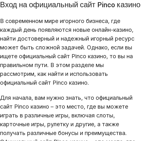
Вход на официальный сайт Pinco казино
В современном мире игорного бизнеса, где
каждый день появляются новые онлайн-казино,
найти достоверный и надежный игорный ресурс
может быть сложной задачей. Однако, если вы
ищете официальный сайт Pinco казино, то вы на
правильном пути. В этом разделе мы
рассмотрим, как найти и использовать
официальный сайт Pinco казино.
Для начала, вам нужно знать, что официальный
сайт Pinco казино – это место, где вы можете
играть в различные игры, включая слоты,
карточные игры, рулетку и другие, а также
получать различные бонусы и преимущества.