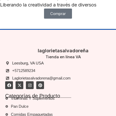
Liberando la creatividad a través de diversos
Comprar
laglorietasalvadoreña
Tienda en línea VA
Leesburg, VA USA
+5712589234
Laglorietasalvadorena@gmail.com
Categorías de Producto
Vitaminas Y Suplementos
Pan Dulce
Comidas Empaquetadas