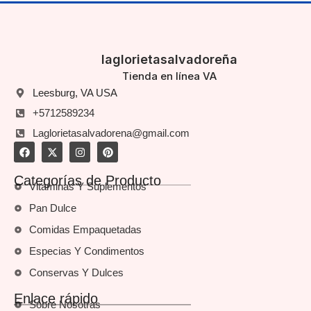
laglorietasalvadoreña
Tienda en línea VA
Leesburg, VA USA
+5712589234
Laglorietasalvadorena@gmail.com
Categorías de Producto
Vitaminas Y Suplementos
Pan Dulce
Comidas Empaquetadas
Especias Y Condimentos
Conservas Y Dulces
Enlace rápido
Sobre Nosotras