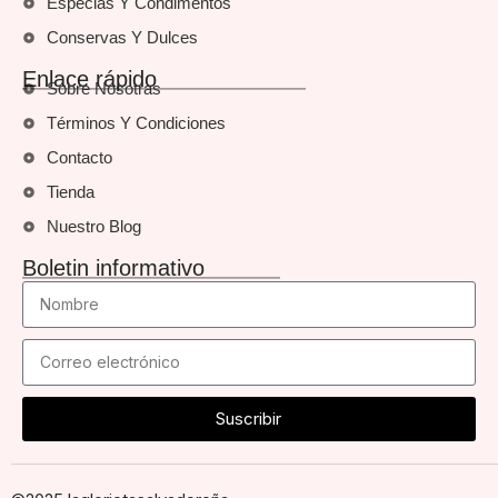
Especias Y Condimentos
Conservas Y Dulces
Enlace rápido
Sobre Nosotras
Términos Y Condiciones
Contacto
Tienda
Nuestro Blog
Boletin informativo
Suscribir