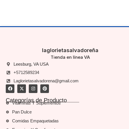
laglorietasalvadoreña
Tienda en línea VA
Leesburg, VA USA
+5712589234
Laglorietasalvadorena@gmail.com
Categorías de Producto
Vitaminas Y Suplementos
Pan Dulce
Comidas Empaquetadas