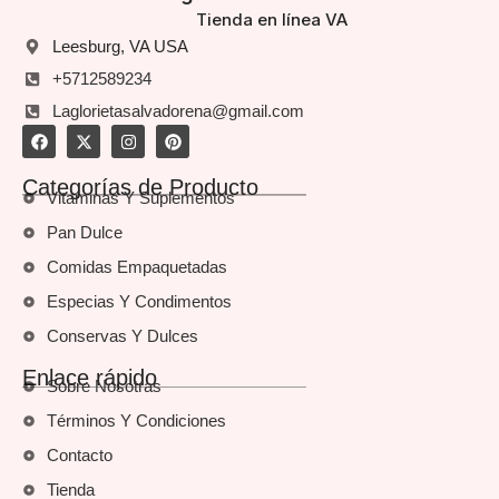
Tienda en línea VA
Leesburg, VA USA
+5712589234
Laglorietasalvadorena@gmail.com
Categorías de Producto
Vitaminas Y Suplementos
Pan Dulce
Comidas Empaquetadas
Especias Y Condimentos
Conservas Y Dulces
Enlace rápido
Sobre Nosotras
Términos Y Condiciones
Contacto
Tienda