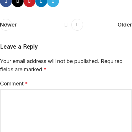
Newer
Older
Leave a Reply
Your email address will not be published.
Required
fields are marked
*
Comment
*