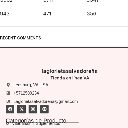
943
471
356
RECENT COMMENTS
laglorietasalvadoreña
Tienda en línea VA
Leesburg, VA USA
+5712589234
Laglorietasalvadorena@gmail.com
Categorías de Producto
Vitaminas Y Suplementos