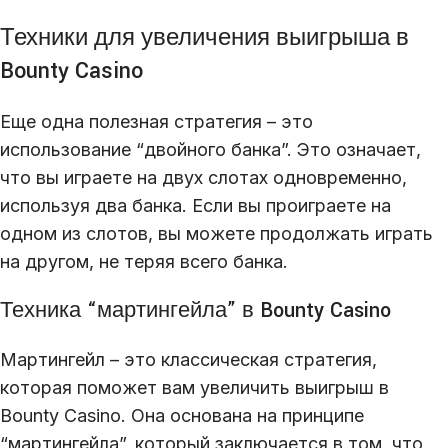
Техники для увеличения выигрыша в
Bounty Casino
Еще одна полезная стратегия – это
использование “двойного банка”. Это означает,
что вы играете на двух слотах одновременно,
используя два банка. Если вы проиграете на
одном из слотов, вы можете продолжать играть
на другом, не теряя всего банка.
Техника “мартингейла” в Bounty Casino
Мартингейл – это классическая стратегия,
которая поможет вам увеличить выигрыш в
Bounty Casino. Она основана на принципе
“мартингейла”, который заключается в том, что