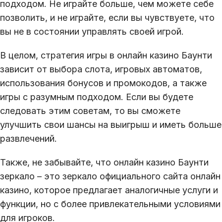
подходом. Не играйте больше, чем можете себе
позволить, и не играйте, если вы чувствуете, что
вы не в состоянии управлять своей игрой.
В целом, стратегия игры в онлайн казино Баунти
зависит от выбора слота, игровых автоматов,
использования бонусов и промокодов, а также
игры с разумным подходом. Если вы будете
следовать этим советам, то вы сможете
улучшить свои шансы на выигрыш и иметь больше
развлечений.
Также, не забывайте, что онлайн казино Баунти
зеркало – это зеркало официального сайта онлайн
казино, которое предлагает аналогичные услуги и
функции, но с более привлекательными условиями
для игроков.