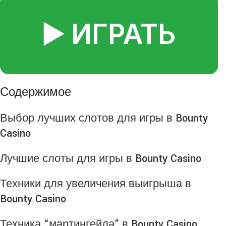
▶️ ИГРАТЬ
Содержимое
Выбор лучших слотов для игры в Bounty
Casino
Лучшие слоты для игры в Bounty Casino
Техники для увеличения выигрыша в
Bounty Casino
Техника “мартингейла” в Bounty Casino