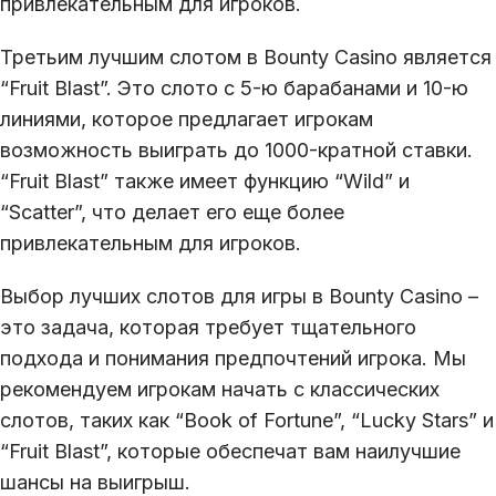
привлекательным для игроков.
Третьим лучшим слотом в Bounty Casino является
“Fruit Blast”. Это слото с 5-ю барабанами и 10-ю
линиями, которое предлагает игрокам
возможность выиграть до 1000-кратной ставки.
“Fruit Blast” также имеет функцию “Wild” и
“Scatter”, что делает его еще более
привлекательным для игроков.
Выбор лучших слотов для игры в Bounty Casino –
это задача, которая требует тщательного
подхода и понимания предпочтений игрока. Мы
рекомендуем игрокам начать с классических
слотов, таких как “Book of Fortune”, “Lucky Stars” и
“Fruit Blast”, которые обеспечат вам наилучшие
шансы на выигрыш.