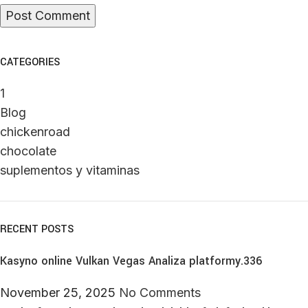
CATEGORIES
1
Blog
chickenroad
chocolate
suplementos y vitaminas
RECENT POSTS
Kasyno online Vulkan Vegas Analiza platformy.336
November 25, 2025
No Comments