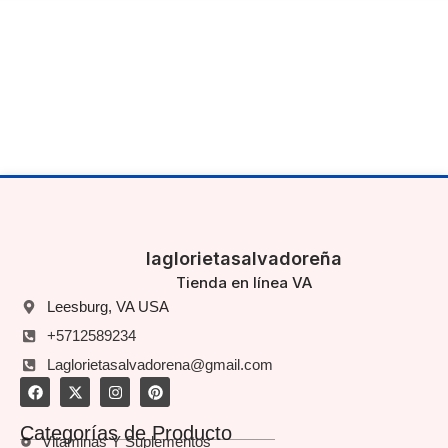
laglorietasalvadoreña
Tienda en línea VA
Leesburg, VA USA
+5712589234
Laglorietasalvadorena@gmail.com
Categorías de Producto
Vitaminas Y Suplementos