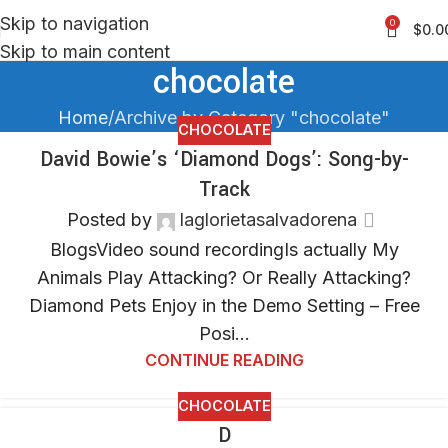
Skip to navigation
0
$
0.0
Skip to main content
chocolate
Home
Archive by Category "chocolate"
CHOCOLATE
David Bowie’s ‘Diamond Dogs’: Song-by-
Track
Posted by
laglorietasalvadorena
BlogsVideo sound recordingIs actually My
Animals Play Attacking? Or Really Attacking?
Diamond Pets Enjoy in the Demo Setting – Free
Posi...
CONTINUE READING
CHOCOLATE
D