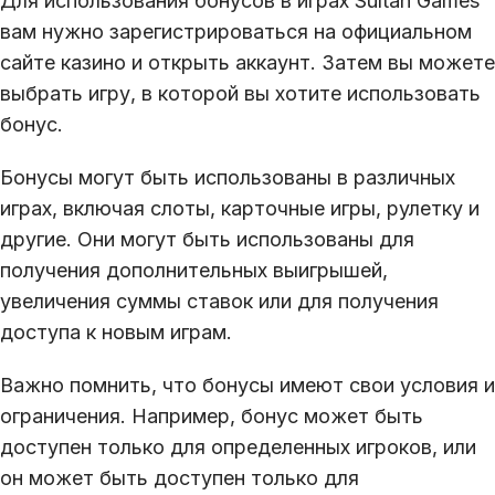
Для использования бонусов в играх Sultan Games
вам нужно зарегистрироваться на официальном
сайте казино и открыть аккаунт. Затем вы можете
выбрать игру, в которой вы хотите использовать
бонус.
Бонусы могут быть использованы в различных
играх, включая слоты, карточные игры, рулетку и
другие. Они могут быть использованы для
получения дополнительных выигрышей,
увеличения суммы ставок или для получения
доступа к новым играм.
Важно помнить, что бонусы имеют свои условия и
ограничения. Например, бонус может быть
доступен только для определенных игроков, или
он может быть доступен только для