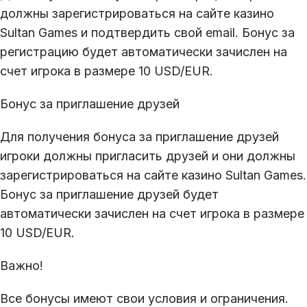
должны зарегистрироваться на сайте казино
Sultan Games и подтвердить свой email. Бонус за
регистрацию будет автоматически зачислен на
счет игрока в размере 10 USD/EUR.
Бонус за приглашение друзей
Для получения бонуса за приглашение друзей
игроки должны пригласить друзей и они должны
зарегистрироваться на сайте казино Sultan Games.
Бонус за приглашение друзей будет
автоматически зачислен на счет игрока в размере
10 USD/EUR.
Важно!
Все бонусы имеют свои условия и ограничения.