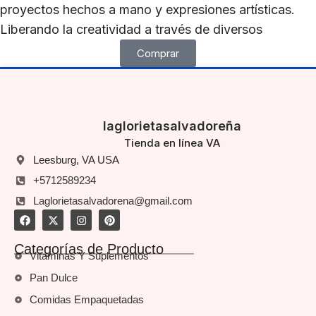
proyectos hechos a mano y expresiones artísticas.
Liberando la creatividad a través de diversos
Comprar
laglorietasalvadoreña
Tienda en línea VA
Leesburg, VA USA
+5712589234
Laglorietasalvadorena@gmail.com
Categorías de Producto
Vitaminas Y Suplementos
Pan Dulce
Comidas Empaquetadas