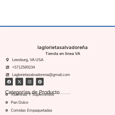
laglorietasalvadoreña
Tienda en línea VA
Leesburg, VA USA
+5712589234
Laglorietasalvadorena@gmail.com
Categorías de Producto
Vitaminas Y Suplementos
Pan Dulce
Comidas Empaquetadas