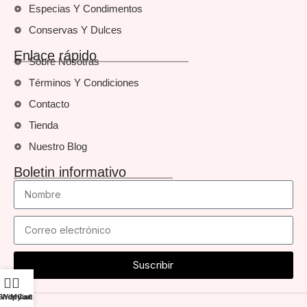
Especias Y Condimentos
Conservas Y Dulces
Enlace rápido
Sobre Nosotras
Términos Y Condiciones
Contacto
Tienda
Nuestro Blog
Boletin informativo
Suscribir
Shop
Wishlist
My account
Cart