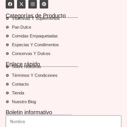
Categorías de Producto
Vitaminas Y Suplementos
Pan Dulce
Comidas Empaquetadas
Especias Y Condimentos
Conservas Y Dulces
Enlace rápido
Sobre Nosotras
Términos Y Condiciones
Contacto
Tienda
Nuestro Blog
Boletin informativo