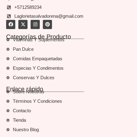
+5712589234
Laglorietasalvadorena@gmail.com
Categorías de Producto
Vitaminas Y Suplementos
Pan Dulce
Comidas Empaquetadas
Especias Y Condimentos
Conservas Y Dulces
Enlace rápido
Sobre Nosotras
Términos Y Condiciones
Contacto
Tienda
Nuestro Blog