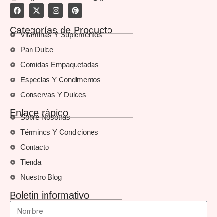
Categorías de Producto
Vitaminas Y Suplementos
Pan Dulce
Comidas Empaquetadas
Especias Y Condimentos
Conservas Y Dulces
Enlace rápido
Sobre Nosotras
Términos Y Condiciones
Contacto
Tienda
Nuestro Blog
Boletin informativo