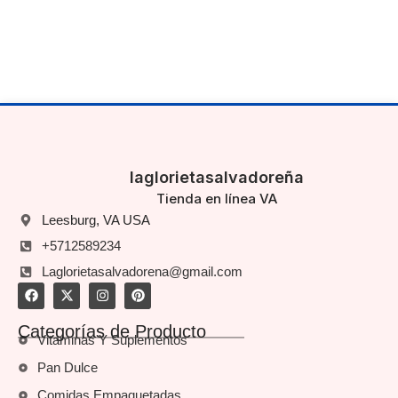
laglorietasalvadoreña
Tienda en línea VA
Leesburg, VA USA
+5712589234
Laglorietasalvadorena@gmail.com
Categorías de Producto
Vitaminas Y Suplementos
Pan Dulce
Comidas Empaquetadas